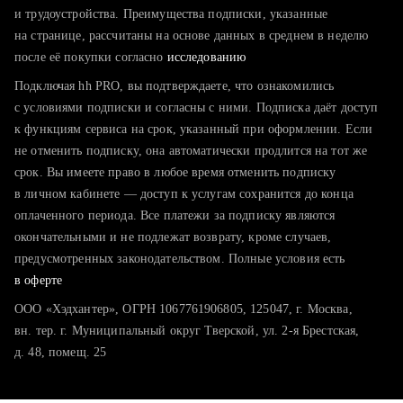
тратите много времени на поиск и вручную поднимаете
и трудоустройства. Преимущества подписки, указанные
резюме
на странице, рассчитаны на основе данных в среднем в неделю
после её покупки согласно
хотите сравнить себя с конкурентами и оценить шансы
исследованию
Подключая hh PRO, вы подтверждаете, что ознакомились
с условиями подписки и согласны с ними. Подписка даёт доступ
к функциям сервиса на срок, указанный при оформлении. Если
не отменить подписку, она автоматически продлится на тот же
срок. Вы имеете право в любое время отменить подписку
в личном кабинете — доступ к услугам сохранится до конца
оплаченного периода. Все платежи за подписку являются
окончательными и не подлежат возврату, кроме случаев,
предусмотренных законодательством. Полные условия есть
в оферте
ООО «Хэдхантер», ОГРН 1067761906805, 125047, г. Москва,
вн. тер. г. Муниципальный округ Тверской, ул. 2-я Брестская,
д. 48, помещ. 25