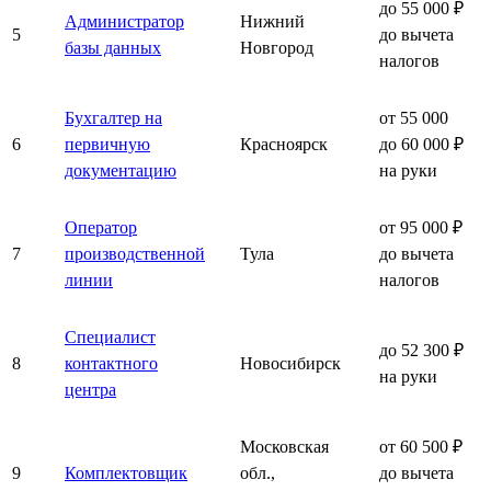
до 55 000 ₽
Администратор
Нижний
5
до вычета
базы данных
Новгород
налогов
Бухгалтер на
от 55 000
6
первичную
Красноярск
до 60 000 ₽
документацию
на руки
Оператор
от 95 000 ₽
7
производственной
Тула
до вычета
линии
налогов
Специалист
до 52 300 ₽
8
контактного
Новосибирск
на руки
центра
Московская
от 60 500 ₽
9
Комплектовщик
обл.,
до вычета