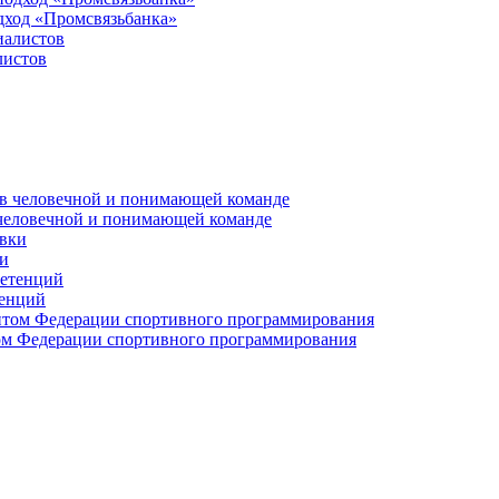
дход «Промсвязьбанка»
листов
 человечной и понимающей команде
и
тенций
м Федерации спортивного программирования