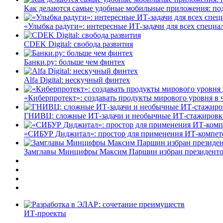
Как делаются самые удобные мобильные приложения: по
«Улыбка радуги»: интересные ИТ-задачи для всех специа
CDEK Digital: свобода развития
Банки.ру: больше чем финтех
Alfa Digital: нескучный финтех
«Киберпротект»: создавать продукты мирового уровня в
ГНИВЦ: сложные ИТ‑задачи и необычные ИТ‑стажировк
«СИБУР Диджитал»: простор для применения ИТ-компе
Замглавы Минцифры Максим Паршин избран президенто
ИТ-проекты