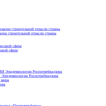
ации строительной отрасли страны
совой сфере
 Эпидемиологии Роспотребнадзора
ира