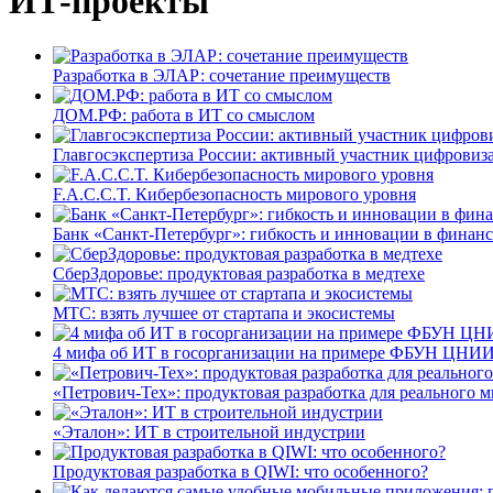
ИТ-проекты
Разработка в ЭЛАР: сочетание преимуществ
ДОМ.РФ: работа в ИТ со смыслом
Главгосэкспертиза России: активный участник цифровиз
F.A.C.C.T. Кибербезопасность мирового уровня
Банк «Санкт-Петербург»: гибкость и инновации в финан
СберЗдоровье: продуктовая разработка в медтехе
МТС: взять лучшее от стартапа и экосистемы
4 мифа об ИТ в госорганизации на примере ФБУН ЦНИИ
«Петрович-Тех»: продуктовая разработка для реального м
«Эталон»: ИТ в строительной индустрии
Продуктовая разработка в QIWI: что особенного?