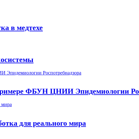
ка в медтехе
косистемы
а примере ФБУН ЦНИИ Эпидемиологии Ро
ботка для реального мира