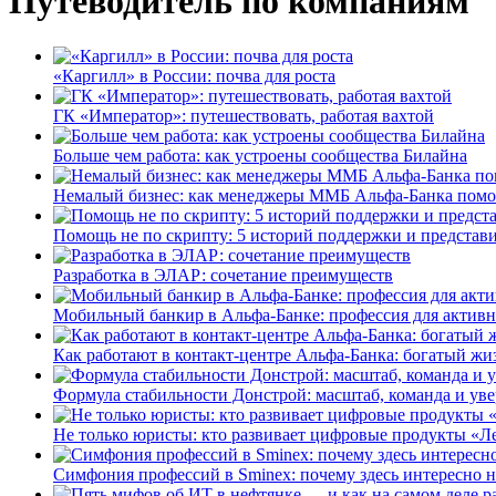
Путеводитель по компаниям
«Каргилл» в России: почва для роста
ГК «Император»: путешествовать, работая вахтой
Больше чем работа: как устроены сообщества Билайна
Немалый бизнес: как менеджеры ММБ Альфа-Банка помо
Помощь не по скрипту: 5 историй поддержки и представ
Разработка в ЭЛАР: сочетание преимуществ
Мобильный банкир в Альфа-Банке: профессия для актив
Как работают в контакт-центре Альфа-Банка: богатый жи
Формула стабильности Донстрой: масштаб, команда и уве
Не только юристы: кто развивает цифровые продукты «Ле
Симфония профессий в Sminex: почему здесь интересно н