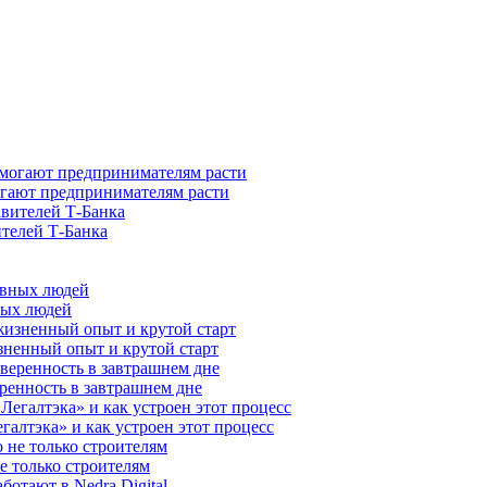
гают предпринимателям расти
ителей Т-Банка
ных людей
зненный опыт и крутой старт
ренность в завтрашнем дне
галтэка» и как устроен этот процесс
е только строителям