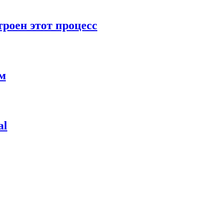
роен этот процесс
ям
al