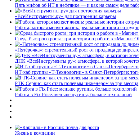
Пять мифов об ИТ в нефтянке — и как на самом деле работ
«ВсеИнструменты.ру» для построения карьеры
Работа, которая меняет жизнь: реальные истории сотруд
Среда быстрого роста: три истории о работе в «Магнит 
«Пятёрочка»: стремительный рост от продавца до директ
ДНК «ВсеИнструменты.ру»: атмосфера, в которой хочется
ИТ-хаб группы «Т-Технологии» в Санкт-Петербурге: топ
РТК-Сервис: как стать полевым инженером за три месяца
Работа в Fix Price: меньше рутины, больше технологий
Жизнь в компании