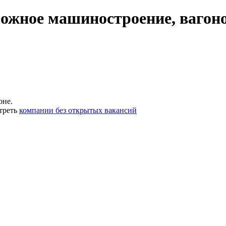
ожное машиностроение, вагоно
оне.
треть
компании без открытых вакансий