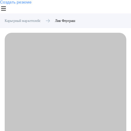
Создать резюме
Карьерный маркетплейс
Лия
Флуераш