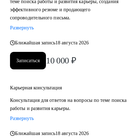
теме поиска работы и развития карьеры, создания
сложные вопросы.
эффективного резюме и продающего
• Анализировать воронку поиска на каждом этапе,
сопроводительного письма.
использовать разные каналы поиска.
Развернуть
Кому могу помочь:
Ближайшая запись
18 августа 2026
Буду полезна специалистам, экспертам, топ-менеджерам
среднего звена
10 000
₽
Записаться
при смене деятельности, перерыве в карьере, в том числе
продолжительный, поиске первой работы в таких сферах
как:
Карьерная консультация
• Административный персонал
• Управление персоналом
Консультация для ответов на вопросы по теме поиска
• Страхование
работы и развития карьеры.
• Продажи / Услуги
Развернуть
• Информационные технологии
Ближайшая запись
18 августа 2026
Мой подход в работе – не делаю за вас, делаю вместе с