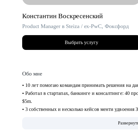
Константин Воскресенский
Product Manager в Steiza / ex-PwC, Фоксфорд
Выбрать услугу
Обо мне
• 10 лет помогаю командам принимать решения на д
• Работал в стартапах, банкинге и консалтинге: 40 пр
$5m.
• 3 собственных и несколько кейсов менти удвоения 
кейсов повышения ЗП на 30+%.
Развернут
• На ты. Не в легкости, но на чилле. Живу в Аргенти
• Люблю циферки, таблички, презенташки, кастдевить