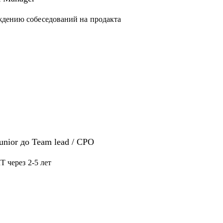
конфликтной ситуации
ждению собеседований на продакта
нерам - советами по карьере, процессам и
как собирать, мотивировать, управлять
Junior до Team lead / CPO
T через 2-5 лет