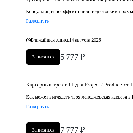
• Разобраться что делать в непонятной проектной / 
Консультация по эффективной подготовке к прохо
Кому могу помочь:
Развернуть
• Junior и Middle проджектам, продактам и продакт оу
работе с продуктом
• Руководителям разных уровней, тимлидам, C-suit - 
Ближайшая запись
14 августа 2026
распределенной командой
5 777
₽
Записаться
Карьерный трек в IT для Project / Product: от 
Как может выглядеть твоя менеджерская карьера в I
Развернуть
7 777
₽
Записаться