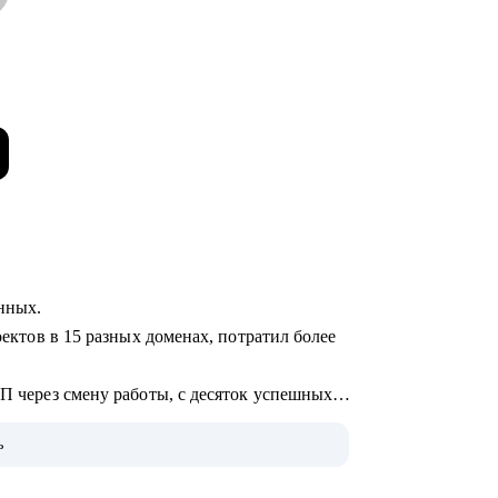
анных.
оектов в 15 разных доменах, потратил более
ЗП через смену работы, с десяток успешных
ь
не.
 по поводу и без, а вообще: