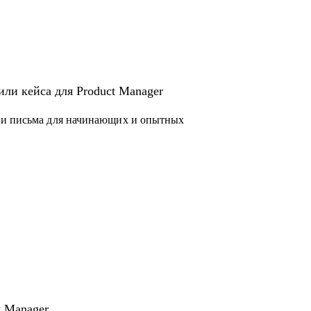
или кейса для Product Manager
 и письма для начинающих и опытных
 законов и подзаконных актов
чера
t Manager