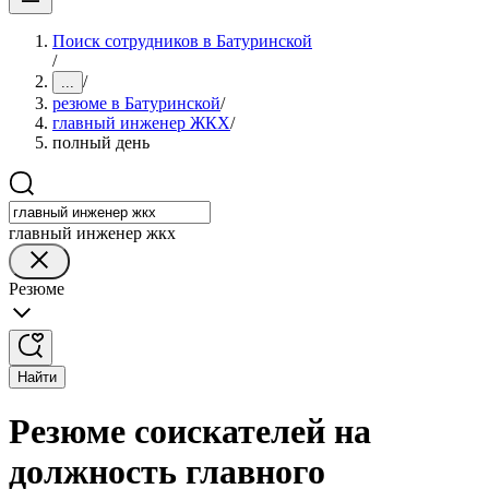
Поиск сотрудников в Батуринской
/
/
...
резюме в Батуринской
/
главный инженер ЖКХ
/
полный день
главный инженер жкх
Резюме
Найти
Резюме соискателей на
должность главного