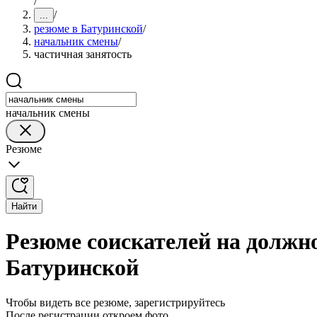
/
/
...
резюме в Батуринской
/
начальник смены
/
частичная занятость
начальник смены
Резюме
Найти
Резюме соискателей на должн
Батуринской
Чтобы видеть все резюме, зарегистрируйтесь
После регистрации откроем фото