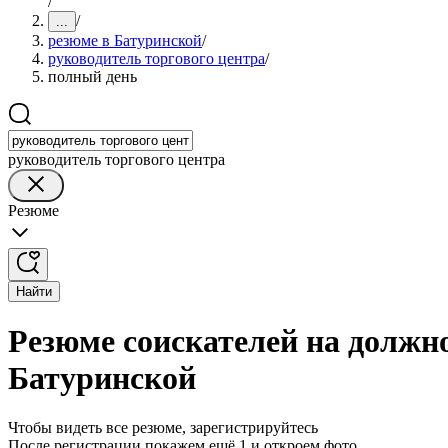
/
/
...
резюме в Батуринской
/
руководитель торгового центра
/
полный день
руководитель торгового центра
Резюме
Найти
Резюме соискателей на должно
Батуринской
Чтобы видеть все резюме, зарегистрируйтесь
После регистрации покажем ещё 1 и откроем фото