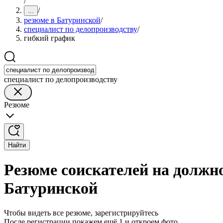
/
/
...
резюме в Батуринской
/
специалист по делопроизводству
/
гибкий график
специалист по делопроизводству
Резюме
Найти
Резюме соискателей на должно
Батуринской
Чтобы видеть все резюме, зарегистрируйтесь
После регистрации покажем ещё 1 и откроем фото