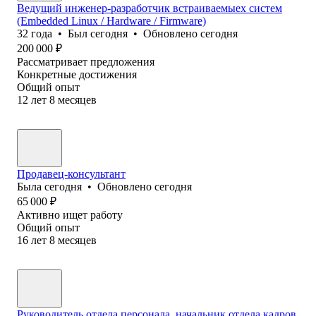
Ведущий инженер-разработчик встраиваемыех систем
(Embedded Linux / Hardware / Firmware)
32
года
•
Был
сегодня
•
Обновлено
сегодня
200 000
₽
Рассматривает предложения
Конкретные достижения
Общий опыт
12
лет
8
месяцев
Продавец-консультант
Была
сегодня
•
Обновлено
сегодня
65 000
₽
Активно ищет работу
Общий опыт
16
лет
8
месяцев
Руководитель отдела персонала, начальник отдела кадров,