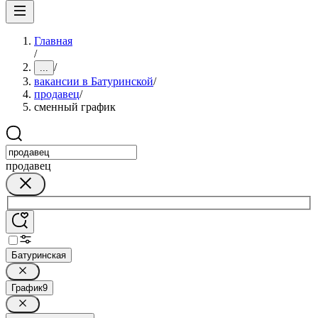
Главная
/
/
...
вакансии в Батуринской
/
продавец
/
сменный график
продавец
Батуринская
График
9