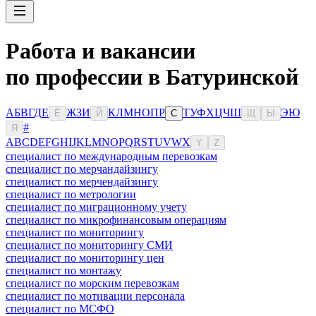
Работа и вакансии
по профессии в Батуринской
А
Б
В
Г
Д
Е
Ж
З
И
К
Л
М
Н
О
П
Р
Т
У
Ф
Х
Ц
Ч
Ш
Э
Ю
Ё
Й
С
Щ
Ы
#
Я
A
B
C
D
E
F
G
H
I
J
K
L
M
N
O
P
Q
R
S
T
U
V
W
X
Y
Z
специалист по международным перевозкам
специалист по мерчандайзингу
специалист по мерчендайзингу
специалист по метрологии
специалист по миграционному учету
специалист по микрофинансовым операциям
специалист по мониторингу
специалист по мониторингу СМИ
специалист по мониторингу цен
специалист по монтажу
специалист по морским перевозкам
специалист по мотивации персонала
специалист по МСФО