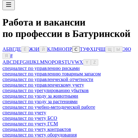
Работа и вакансии
по профессии в Батуринской
А
Б
В
Г
Д
Е
Ж
З
И
К
Л
М
Н
О
П
Р
Т
У
Ф
Х
Ц
Ч
Ш
Э
Ю
Ё
Й
С
Щ
Ы
#
Я
A
B
C
D
E
F
G
H
I
J
K
L
M
N
O
P
Q
R
S
T
U
V
W
X
Y
Z
специалист по управлению рисками
специалист по управлению товарным запасом
специалист по управленческой отчетности
специалист по управленческому учету
специалист по урегулированию убытков
специалист по уходу за животными
специалист по уходу за растениями
специалист по учебно-методической работе
специалист по учету
специалист по учету БСО
специалист по учету ГСМ
специалист по учету контрактов
специалист по учету оборудования