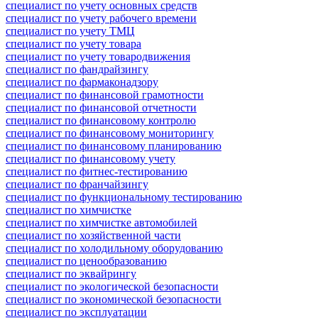
специалист по учету основных средств
специалист по учету рабочего времени
специалист по учету ТМЦ
специалист по учету товара
специалист по учету товародвижения
специалист по фандрайзингу
специалист по фармаконадзору
специалист по финансовой грамотности
специалист по финансовой отчетности
специалист по финансовому контролю
специалист по финансовому мониторингу
специалист по финансовому планированию
специалист по финансовому учету
специалист по фитнес-тестированию
специалист по франчайзингу
специалист по функциональному тестированию
специалист по химчистке
специалист по химчистке автомобилей
специалист по хозяйственной части
специалист по холодильному оборудованию
специалист по ценообразованию
специалист по эквайрингу
специалист по экологической безопасности
специалист по экономической безопасности
специалист по эксплуатации