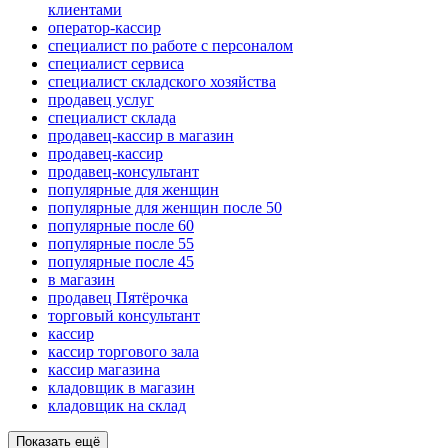
клиентами
оператор-кассир
специалист по работе с персоналом
специалист сервиса
специалист складского хозяйства
продавец услуг
специалист склада
продавец-кассир в магазин
продавец-кассир
продавец-консультант
популярные для женщин
популярные для женщин после 50
популярные после 60
популярные после 55
популярные после 45
в магазин
продавец Пятёрочка
торговый консультант
кассир
кассир торгового зала
кассир магазина
кладовщик в магазин
кладовщик на склад
Показать ещё