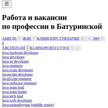
Работа и вакансии
по профессии в Батуринской
А
Б
В
Г
Д
Е
Ж
З
И
К
Л
М
Н
О
П
Р
С
Т
У
Ф
Х
Ц
Ч
Ш
Э
Ю
Ё
Й
Щ
Ы
Я
#
A
B
C
D
E
F
G
H
I
K
L
M
N
O
P
Q
R
S
T
U
V
W
X
J
Y
Z
Java backend developer
Java developer
Java ee developer
Java engineer
Java scala developer
Javascript developer
JavaScript engineer
Java software engineer
Java team lead
Java team leader
Java tech lead
Java web developer
Java-разработчик (middle senior)