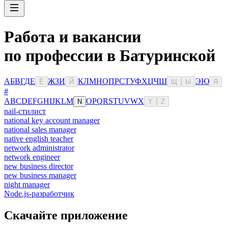
Работа и вакансии
по профессии в Батуринской
А
Б
В
Г
Д
Е
Ж
З
И
К
Л
М
Н
О
П
Р
С
Т
У
Ф
Х
Ц
Ч
Ш
Э
Ю
Ё
Й
Щ
Ы
Я
#
A
B
C
D
E
F
G
H
I
J
K
L
M
O
P
Q
R
S
T
U
V
W
X
N
Y
Z
nail-стилист
national key account manager
national sales manager
native english teacher
network administrator
network engineer
new business director
new business manager
night manager
Node.js-разработчик
Скачайте приложение