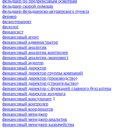
фельдшер по предрейсовым осмотрам
фельдшер скорой помощи
фельдшер фельдшерско-акушерского пункта
фермер
физиотерапевт
филолог
финансист
финансовый агент
финансовый администратор
финансовый аналитик
финансовый аналитик-контролер
финансовый аналитик-экономист
финансовый аудитор
финансовый директор
финансовый директор группы компаний
финансовый директор (производство)
финансовый директор (строительство)
финансовый директор с функцией главного бухгалтера
финансовый директор холдинга
финансовый консультант
1
финансовый контролер
финансовый координатор
финансовый менеджер
финансовый менеджер-аналитик
финансовый менеджер казначейства