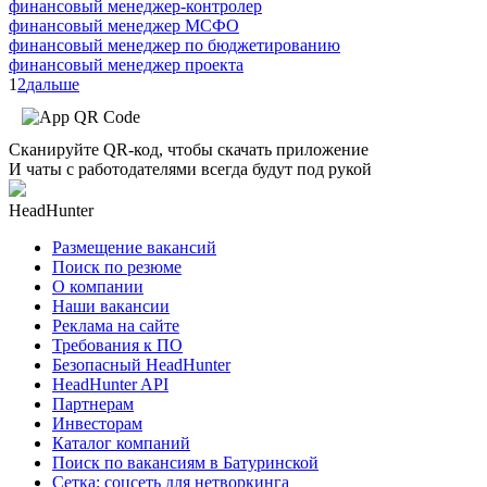
финансовый менеджер-контролер
финансовый менеджер МСФО
финансовый менеджер по бюджетированию
финансовый менеджер проекта
1
2
дальше
Сканируйте QR-код, чтобы скачать приложение
И чаты с работодателями всегда будут под рукой
HeadHunter
Размещение вакансий
Поиск по резюме
О компании
Наши вакансии
Реклама на сайте
Требования к ПО
Безопасный HeadHunter
HeadHunter API
Партнерам
Инвесторам
Каталог компаний
Поиск по вакансиям в Батуринской
Сетка: соцсеть для нетворкинга