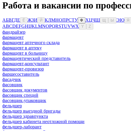
Работа и вакансии по профес
А
Б
В
Г
Д
Е
Ж
З
И
К
Л
М
Н
О
П
Р
С
Т
У
Х
Ц
Ч
Ш
Э
Ю
Ё
Й
Ф
Щ
Ы
Я
A
B
C
D
E
F
G
H
I
J
K
L
M
N
O
P
Q
R
S
T
U
V
W
X
Y
Z
фандрайзер
фармацевт
фармацевт аптечного склада
фармацевт в аптеку
фармацевт в больницу
фармацевтический представитель
фармацевт-консультант
фармацевт-провизор
фаршесоставитель
фасадчик
фасовщик
фасовщик документов
фасовщик специй
фасовщик-упаковщик
фельдшер
фельдшер выездной бригады
фельдшер здравпункта
фельдшер кабинета неотложной помощи
фельдшер-лаборант