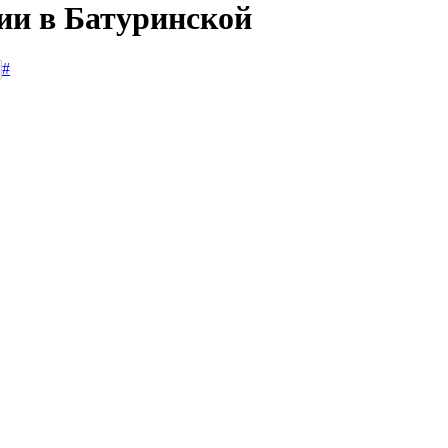
сии в Батуринской
#