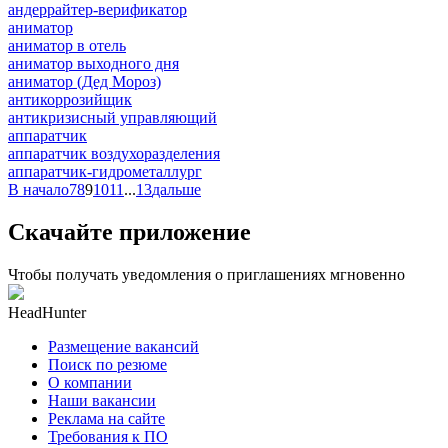
андеррайтер-верификатор
аниматор
аниматор в отель
аниматор выходного дня
аниматор (Дед Мороз)
антикоррозийщик
антикризисный управляющий
аппаратчик
аппаратчик воздухоразделения
аппаратчик-гидрометаллург
В начало
7
8
9
10
11
...
13
дальше
Скачайте приложение
Чтобы получать уведомления о приглашениях мгновенно
HeadHunter
Размещение вакансий
Поиск по резюме
О компании
Наши вакансии
Реклама на сайте
Требования к ПО