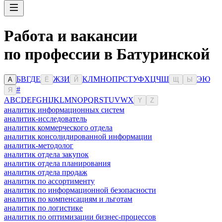
Работа и вакансии
по профессии в Батуринской
Б
В
Г
Д
Е
Ж
З
И
К
Л
М
Н
О
П
Р
С
Т
У
Ф
Х
Ц
Ч
Ш
Э
Ю
А
Ё
Й
Щ
Ы
#
Я
A
B
C
D
E
F
G
H
I
J
K
L
M
N
O
P
Q
R
S
T
U
V
W
X
Y
Z
аналитик информационных систем
аналитик-исследователь
аналитик коммерческого отдела
аналитик консолидированной информации
аналитик-методолог
аналитик отдела закупок
аналитик отдела планирования
аналитик отдела продаж
аналитик по ассортименту
аналитик по информационной безопасности
аналитик по компенсациям и льготам
аналитик по логистике
аналитик по оптимизации бизнес-процессов