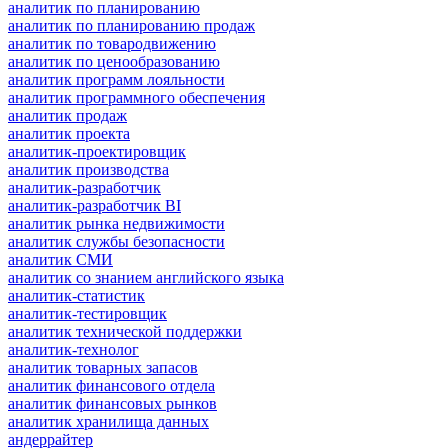
аналитик по планированию
аналитик по планированию продаж
аналитик по товародвижению
аналитик по ценообразованию
аналитик программ лояльности
аналитик программного обеспечения
аналитик продаж
аналитик проекта
аналитик-проектировщик
аналитик производства
аналитик-разработчик
аналитик-разработчик BI
аналитик рынка недвижимости
аналитик службы безопасности
аналитик СМИ
аналитик со знанием английского языка
аналитик-статистик
аналитик-тестировщик
аналитик технической поддержки
аналитик-технолог
аналитик товарных запасов
аналитик финансового отдела
аналитик финансовых рынков
аналитик хранилища данных
андеррайтер