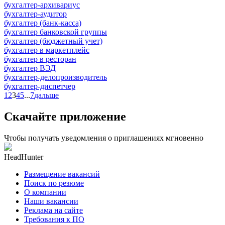
бухгалтер-архивариус
бухгалтер-аудитор
бухгалтер (банк-касса)
бухгалтер банковской группы
бухгалтер (бюджетный учет)
бухгалтер в маркетплейс
бухгалтер в ресторан
бухгалтер ВЭД
бухгалтер-делопроизводитель
бухгалтер-диспетчер
1
2
3
4
5
...
7
дальше
Скачайте приложение
Чтобы получать уведомления о приглашениях мгновенно
HeadHunter
Размещение вакансий
Поиск по резюме
О компании
Наши вакансии
Реклама на сайте
Требования к ПО