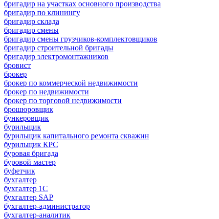
бригадир на участках основного производства
бригадир по клинингу
бригадир склада
бригадир смены
бригадир смены грузчиков-комплектовщиков
бригадир строительной бригады
бригадир электромонтажников
бровист
брокер
брокер по коммерческой недвижимости
брокер по недвижимости
брокер по торговой недвижимости
брошюровщик
бункеровщик
бурильщик
бурильщик капитального ремонта скважин
бурильщик КРС
буровая бригада
буровой мастер
буфетчик
бухгалтер
бухгалтер 1C
бухгалтер SAP
бухгалтер-администратор
бухгалтер-аналитик