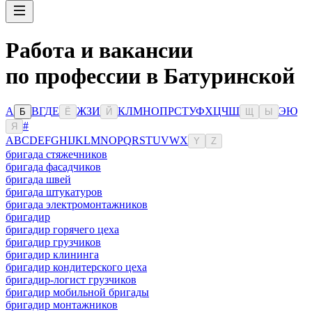
Работа и вакансии
по профессии в Батуринской
А
В
Г
Д
Е
Ж
З
И
К
Л
М
Н
О
П
Р
С
Т
У
Ф
Х
Ц
Ч
Ш
Э
Ю
Б
Ё
Й
Щ
Ы
#
Я
A
B
C
D
E
F
G
H
I
J
K
L
M
N
O
P
Q
R
S
T
U
V
W
X
Y
Z
бригада стяжечников
бригада фасадчиков
бригада швей
бригада штукатуров
бригада электромонтажников
бригадир
бригадир горячего цеха
бригадир грузчиков
бригадир клининга
бригадир кондитерского цеха
бригадир-логист грузчиков
бригадир мобильной бригады
бригадир монтажников