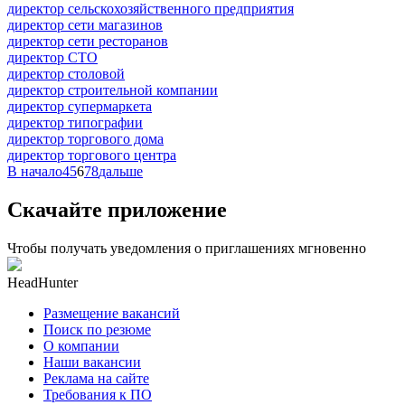
директор сельскохозяйственного предприятия
директор сети магазинов
директор сети ресторанов
директор СТО
директор столовой
директор строительной компании
директор супермаркета
директор типографии
директор торгового дома
директор торгового центра
В начало
4
5
6
7
8
дальше
Скачайте приложение
Чтобы получать уведомления о приглашениях мгновенно
HeadHunter
Размещение вакансий
Поиск по резюме
О компании
Наши вакансии
Реклама на сайте
Требования к ПО