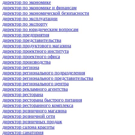
директор по экономике
директор по экономике и финансам
директор по экономической безопасности
директор по эксплуатации
директор по экспорту
директор по юридическим вопросам
директор предприятия
директор представительства
директор продуктового магазина
директор проектного института
директор проектного офиса
директор производства
директор региона
директор регионального подразделения
директор регионального представительства
директор регионального центра
директор рекламного агентства
директор ресторана
директор ресторана быстрого питания
директор ресторанного комплекса
директор розничного магазина
директор розничной сети
директор розничных продаж
директор салона красоты
директор санатория