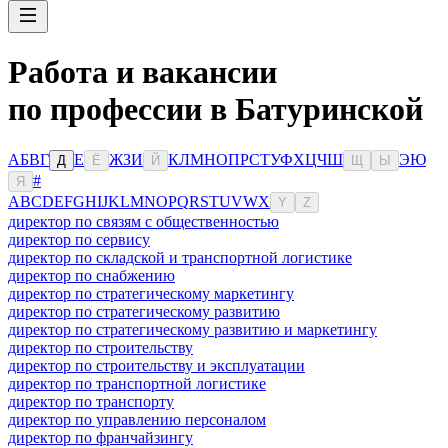
Работа и вакансии
по профессии в Батуринской
А
Б
В
Г
Е
Ж
З
И
К
Л
М
Н
О
П
Р
С
Т
У
Ф
Х
Ц
Ч
Ш
Э
Ю
Д
Ё
Й
Щ
Ы
#
Я
A
B
C
D
E
F
G
H
I
J
K
L
M
N
O
P
Q
R
S
T
U
V
W
X
Y
Z
директор по связям с общественностью
директор по сервису
директор по складской и транспортной логистике
директор по снабжению
директор по стратегическому маркетингу
директор по стратегическому развитию
директор по стратегическому развитию и маркетингу
директор по строительству
директор по строительству и эксплуатации
директор по транспортной логистике
директор по транспорту
директор по управлению персоналом
директор по франчайзингу