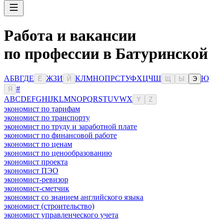
Работа и вакансии
по профессии в Батуринской
А
Б
В
Г
Д
Е
Ж
З
И
К
Л
М
Н
О
П
Р
С
Т
У
Ф
Х
Ц
Ч
Ш
Ю
Ё
Й
Щ
Ы
Э
#
Я
A
B
C
D
E
F
G
H
I
J
K
L
M
N
O
P
Q
R
S
T
U
V
W
X
Y
Z
экономист по тарифам
экономист по транспорту
экономист по труду и заработной плате
экономист по финансовой работе
экономист по ценам
экономист по ценообразованию
экономист проекта
экономист ПЭО
экономист-ревизор
экономист-сметчик
экономист со знанием английского языка
экономист (строительство)
экономист управленческого учета