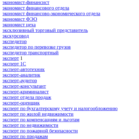
экономист-финансист
экономист финансового отдела
экономист финансово-экономического отдела
экономист ФЭО
экономист цеха
эксклюзивный торговый представитель
экскурсовод
экспедитор
экспедитор по перевозке грузов
экспедитор транспортный
эксперт
1
эксперт 1С
эксперт-автотехник
эксперт-аналитик
эксперт-аудитор
эксперт-консультант
эксперт-криминалист
эксперт отдела продаж
эксперт-оценщик
эксперт по бухгалтерскому учету и налогообложению
эксперт по жилой недвижимости
эксперт по компенсациям и льготам
эксперт по недвижимости
эксперт по пожарной безопасности
эксперт по продажам