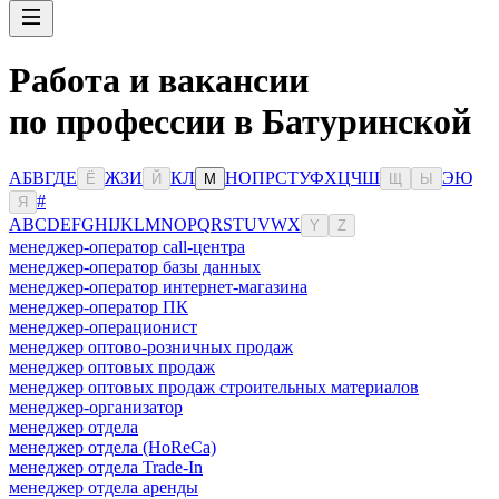
Работа и вакансии
по профессии в Батуринской
А
Б
В
Г
Д
Е
Ж
З
И
К
Л
Н
О
П
Р
С
Т
У
Ф
Х
Ц
Ч
Ш
Э
Ю
Ё
Й
М
Щ
Ы
#
Я
A
B
C
D
E
F
G
H
I
J
K
L
M
N
O
P
Q
R
S
T
U
V
W
X
Y
Z
менеджер-оператор call-центра
менеджер-оператор базы данных
менеджер-оператор интернет-магазина
менеджер-оператор ПК
менеджер-операционист
менеджер оптово-розничных продаж
менеджер оптовых продаж
менеджер оптовых продаж строительных материалов
менеджер-организатор
менеджер отдела
менеджер отдела (HoReCa)
менеджер отдела Trade-In
менеджер отдела аренды