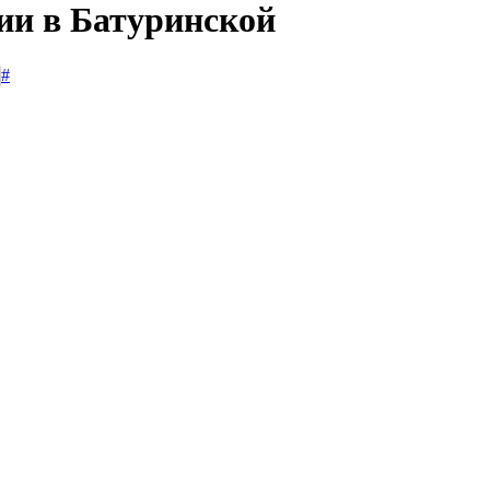
сии в Батуринской
#