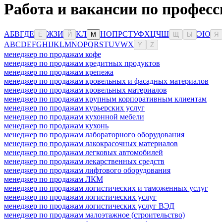
Работа и вакансии по профес
А
Б
В
Г
Д
Е
Ж
З
И
К
Л
Н
О
П
Р
С
Т
У
Ф
Х
Ц
Ч
Ш
Э
Ю
Ё
Й
М
Щ
Ы
Я
A
B
C
D
E
F
G
H
I
J
K
L
M
N
O
P
Q
R
S
T
U
V
W
X
Y
Z
менеджер по продажам кофе
менеджер по продажам кредитных продуктов
менеджер по продажам крепежа
менеджер по продажам кровельных и фасадных материалов
менеджер по продажам кровельных материалов
менеджер по продажам крупным корпоративным клиентам
менеджер по продажам курьерских услуг
менеджер по продажам кухонной мебели
менеджер по продажам кухонь
менеджер по продажам лабораторного оборудования
менеджер по продажам лакокрасочных материалов
менеджер по продажам легковых автомобилей
менеджер по продажам лекарственных средств
менеджер по продажам лифтового оборудования
менеджер по продажам ЛКМ
менеджер по продажам логистических и таможенных услуг
менеджер по продажам логистических услуг
менеджер по продажам логистических услуг ВЭД
менеджер по продажам малоэтажное (строительство)