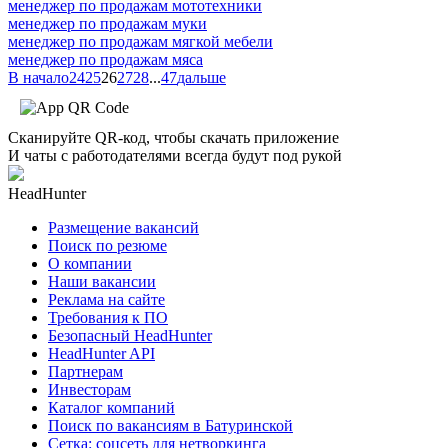
менеджер по продажам мототехники
менеджер по продажам муки
менеджер по продажам мягкой мебели
менеджер по продажам мяса
В начало
24
25
26
27
28
...
47
дальше
Сканируйте QR-код, чтобы скачать приложение
И чаты с работодателями всегда будут под рукой
HeadHunter
Размещение вакансий
Поиск по резюме
О компании
Наши вакансии
Реклама на сайте
Требования к ПО
Безопасный HeadHunter
HeadHunter API
Партнерам
Инвесторам
Каталог компаний
Поиск по вакансиям в Батуринской
Сетка: соцсеть для нетворкинга