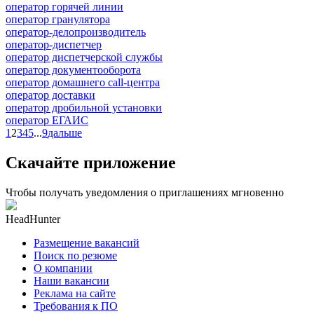
оператор горячей линии
оператор гранулятора
оператор-делопроизводитель
оператор-диспетчер
оператор диспетчерской службы
оператор документооборота
оператор домашнего call-центра
оператор доставки
оператор дробильной установки
оператор ЕГАИС
1
2
3
4
5
...
9
дальше
Скачайте приложение
Чтобы получать уведомления о приглашениях мгновенно
HeadHunter
Размещение вакансий
Поиск по резюме
О компании
Наши вакансии
Реклама на сайте
Требования к ПО