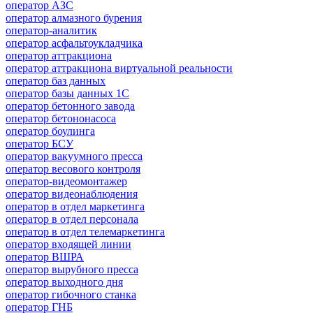
оператор АЗС
оператор алмазного бурения
оператор-аналитик
оператор асфальтоукладчика
оператор аттракциона
оператор аттракциона виртуальной реальности
оператор баз данных
оператор базы данных 1С
оператор бетонного завода
оператор бетононасоса
оператор боулинга
оператор БСУ
оператор вакуумного пресса
оператор весового контроля
оператор-видеомонтажер
оператор видеонаблюдения
оператор в отдел маркетинга
оператор в отдел персонала
оператор в отдел телемаркетинга
оператор входящей линии
оператор ВШРА
оператор вырубного пресса
оператор выходного дня
оператор гибочного станка
оператор ГНБ