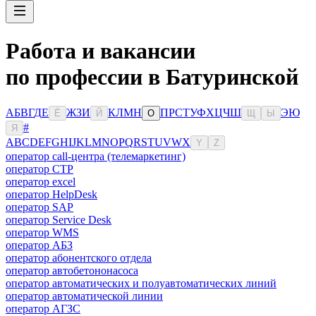
Работа и вакансии
по профессии в Батуринской
А
Б
В
Г
Д
Е
Ж
З
И
К
Л
М
Н
П
Р
С
Т
У
Ф
Х
Ц
Ч
Ш
Э
Ю
Ё
Й
О
Щ
Ы
#
Я
A
B
C
D
E
F
G
H
I
J
K
L
M
N
O
P
Q
R
S
T
U
V
W
X
Y
Z
оператор call-центра (телемаркетинг)
оператор CTP
оператор excel
оператор HelpDesk
оператор SAP
оператор Service Desk
оператор WMS
оператор АБЗ
оператор абонентского отдела
оператор автобетононасоса
оператор автоматических и полуавтоматических линий
оператор автоматической линии
оператор АГЗС