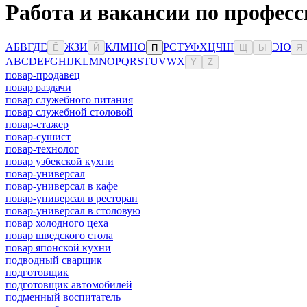
Работа и вакансии по профес
А
Б
В
Г
Д
Е
Ж
З
И
К
Л
М
Н
О
Р
С
Т
У
Ф
Х
Ц
Ч
Ш
Э
Ю
Ё
Й
П
Щ
Ы
Я
A
B
C
D
E
F
G
H
I
J
K
L
M
N
O
P
Q
R
S
T
U
V
W
X
Y
Z
повар-продавец
повар раздачи
повар служебного питания
повар служебной столовой
повар-стажер
повар-сушист
повар-технолог
повар узбекской кухни
повар-универсал
повар-универсал в кафе
повар-универсал в ресторан
повар-универсал в столовую
повар холодного цеха
повар шведского стола
повар японской кухни
подводный сварщик
подготовщик
подготовщик автомобилей
подменный воспитатель