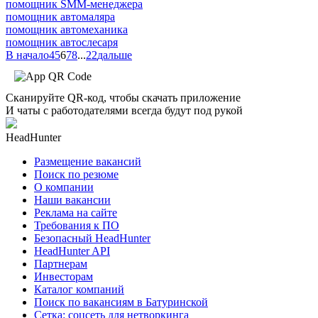
помощник SMM-менеджера
помощник автомаляра
помощник автомеханика
помощник автослесаря
В начало
4
5
6
7
8
...
22
дальше
Сканируйте QR-код, чтобы скачать приложение
И чаты с работодателями всегда будут под рукой
HeadHunter
Размещение вакансий
Поиск по резюме
О компании
Наши вакансии
Реклама на сайте
Требования к ПО
Безопасный HeadHunter
HeadHunter API
Партнерам
Инвесторам
Каталог компаний
Поиск по вакансиям в Батуринской
Сетка: соцсеть для нетворкинга