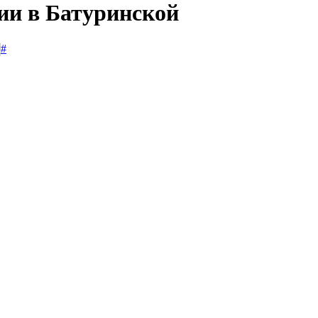
сии в Батуринской
#