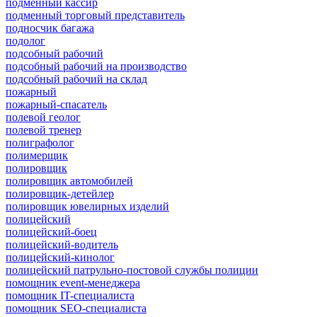
подменный кассир
подменный торговый представитель
подносчик багажа
подолог
подсобный рабочий
подсобный рабочий на производство
подсобный рабочий на склад
пожарный
пожарный-спасатель
полевой геолог
полевой тренер
полиграфолог
полимерщик
полировщик
полировщик автомобилей
полировщик-детейлер
полировщик ювелирных изделий
полицейский
полицейский-боец
полицейский-водитель
полицейский-кинолог
полицейский патрульно-постовой службы полиции
помощник event-менеджера
помощник IT-специалиста
помощник SEO-специалиста