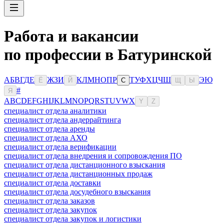
Работа и вакансии
по профессии в Батуринской
А
Б
В
Г
Д
Е
Ж
З
И
К
Л
М
Н
О
П
Р
Т
У
Ф
Х
Ц
Ч
Ш
Э
Ю
Ё
Й
С
Щ
Ы
#
Я
A
B
C
D
E
F
G
H
I
J
K
L
M
N
O
P
Q
R
S
T
U
V
W
X
Y
Z
специалист отдела аналитики
специалист отдела андеррайтинга
специалист отдела аренды
специалист отдела АХО
специалист отдела верификации
специалист отдела внедрения и сопровождения ПО
специалист отдела дистанционного взыскания
специалист отдела дистанционных продаж
специалист отдела доставки
специалист отдела досудебного взыскания
специалист отдела заказов
специалист отдела закупок
специалист отдела закупок и логистики