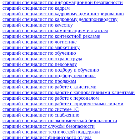
старший специалист по информационной безопасности
старший специалист по кадрам
старший специалист по кадровому администрированию
старший специалист по кадровому делопроизводству
старший специалист по качеству
старший специалист по компенсациям и льготам
старший специалист по контекстной рекламе
старший специалист по логистике
старший специалист по маркетингу
старший специалист по обучению
старший специалист по охране труда
старший специалист по персоналу
старший специалист по подбору и обучению
старший специалист по подбору персонала
старший специалист по продажам
старший специалист по работе с клиентами
старший специалист по работе с корпоративными клиентами
старший специалист по работе с персоналом
старший специалист по работе с юридическими лицами
старший специалист по системе 1С
старший специалист по снабжению
старший специалист по экономической безопасности
старший специалист службы безопасности
старший специалист технической поддержки
старший специалист финансового отдела