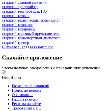
старший судовой механик
старший супервайзер
старший тестировщик ПО
старший техник
старший технический специалист
старший технолог
старший товаровед
старший торговый представитель
старший транспортный диспетчер
старший тренер
В начало
31
32
33
34
35
36
дальше
Скачайте приложение
Чтобы получать уведомления о приглашениях мгновенно
HeadHunter
Размещение вакансий
Поиск по резюме
О компании
Наши вакансии
Реклама на сайте
Требования к ПО