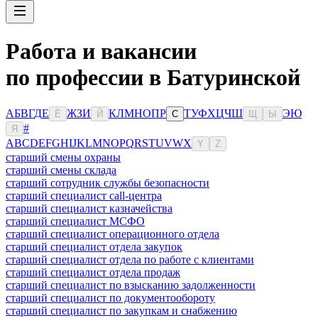
Работа и вакансии
по профессии в Батуринской
А
Б
В
Г
Д
Е
Ж
З
И
К
Л
М
Н
О
П
Р
Т
У
Ф
Х
Ц
Ч
Ш
Э
Ю
Ё
Й
С
Щ
Ы
#
Я
A
B
C
D
E
F
G
H
I
J
K
L
M
N
O
P
Q
R
S
T
U
V
W
X
Y
Z
старший смены охраны
старший смены склада
старший сотрудник службы безопасности
старший специалист call-центра
старший специалист казначейства
старший специалист МСФО
старший специалист операционного отдела
старший специалист отдела закупок
старший специалист отдела по работе с клиентами
старший специалист отдела продаж
старший специалист по взысканию задолженности
старший специалист по документообороту
старший специалист по закупкам и снабжению