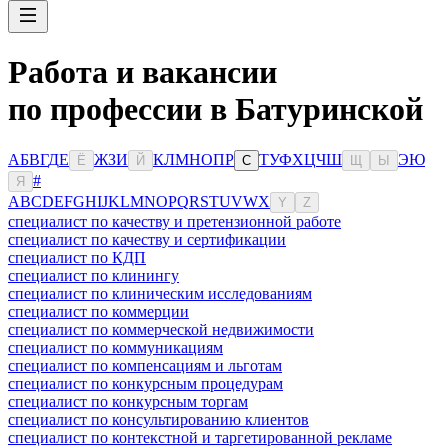
Работа и вакансии
по профессии в Батуринской
А
Б
В
Г
Д
Е
Ж
З
И
К
Л
М
Н
О
П
Р
Т
У
Ф
Х
Ц
Ч
Ш
Э
Ю
Ё
Й
С
Щ
Ы
#
Я
A
B
C
D
E
F
G
H
I
J
K
L
M
N
O
P
Q
R
S
T
U
V
W
X
Y
Z
специалист по качеству и претензионной работе
специалист по качеству и сертификации
специалист по КДП
специалист по клинингу
специалист по клиническим исследованиям
специалист по коммерции
специалист по коммерческой недвижимости
специалист по коммуникациям
специалист по компенсациям и льготам
специалист по конкурсным процедурам
специалист по конкурсным торгам
специалист по консультированию клиентов
специалист по контекстной и таргетированной рекламе